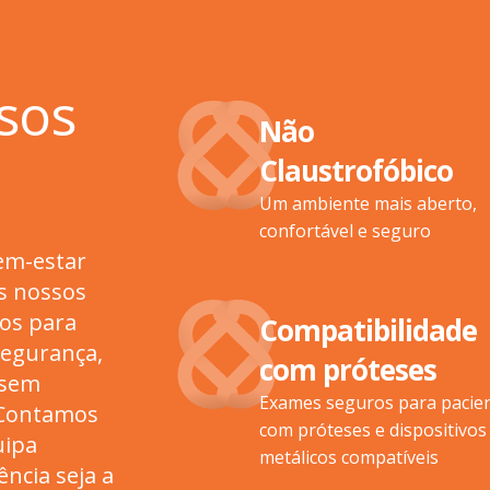
sos
Não
Claustrofóbico
Um ambiente mais aberto,
confortável e seguro
em-estar
s nossos
os para
Compatibilidade
segurança,
com próteses
 sem
Exames seguros para pacie
 Contamos
com próteses e dispositivos
uipa
metálicos compatíveis
ência seja a