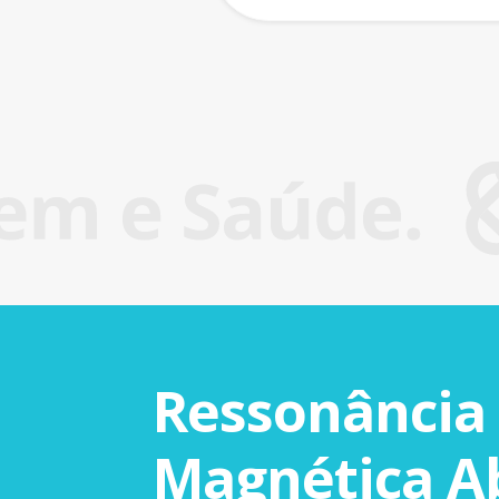
Ressonância
Magnética A