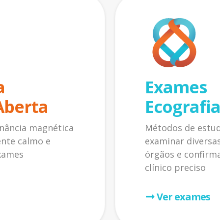
a
Exames
Aberta
Ecografia
nância magnética
Métodos de estud
nte calmo e
examinar diversas
exames
órgãos e confirm
clínico preciso
Ver exames